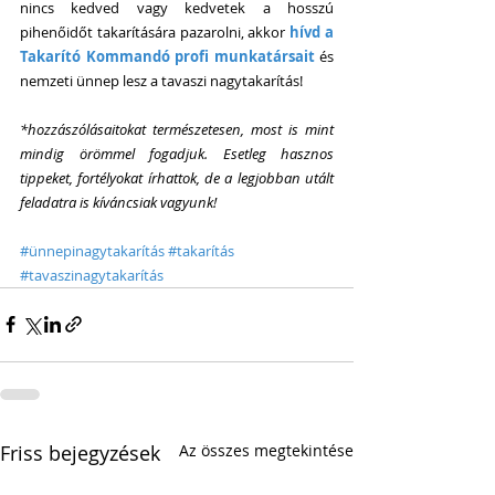
nincs kedved vagy kedvetek a hosszú 
pihenőidőt takarítására pazarolni, akkor 
hívd a 
Takarító Kommandó profi munkatársait
 és 
nemzeti ünnep lesz a tavaszi nagytakarítás! 
*hozzászólásaitokat természetesen, most is mint 
mindig örömmel fogadjuk. Esetleg hasznos 
tippeket, fortélyokat írhattok, de a legjobban utált 
feladatra is kíváncsiak vagyunk!
#ünnepinagytakarítás
#takarítás
#tavaszinagytakarítás
Friss bejegyzések
Az összes megtekintése