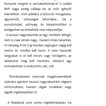
könyvek mögött is portalanítottak-e? A család 
férfi tagja pedig vállalja be az erőt igénylő 
teendőket, mint például a bútorok mozgatása, 
ágyneműk, szőnyegek kihordása... De a 
porszívózást, szőnyeg- és kárpittisztítást is 
elvégezheti az erősebbik nem képviselője.
  A tavaszi nagytakarítás az egy mindent átfogó, 
nem is csak simán nagy-, hanem óriási takarítás. 
Itt tényleg A-tól Z-ig minden zegzugon végig kell 
menni és rendbe kell tenni. A nem használt 
tárgyakat is el kell mosni vagy törölgetni, az 
ablakokat meg kell tisztítani, célszerű egy 
lomtalanítást is eszközölni, stb., stb.
  Természetesen nemcsak magánszemélyek 
számára ajánlott tavaszi nagytakarítást végezni 
otthonukban, hanem cégek irodáiban vagy 
egyéb ingatlanjaiban is! 
  A feladatok sora szinte végeláthatatlan, ha 