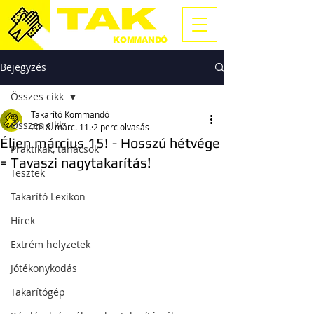
TAKARÍTÓ
KOMMANDÓ
Bejegyzés
Összes cikk
Takarító Kommandó
Összes cikk
2018. márc. 11.
2 perc olvasás
Éljen március 15! - Hosszú hétvége
Praktikák, tanácsok
= Tavaszi nagytakarítás!
Tesztek
Takarító Lexikon
Hírek
Extrém helyzetek
Jótékonykodás
Takarítógép