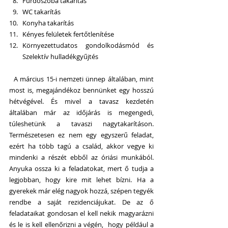
Fürdőszoba takarítás  
WC takarítás  
Konyha takarítás  
Kényes felületek fertőtlenítése  
Környezettudatos gondolkodásmód és 
Szelektív hulladékgyűjtés 
  A március 15-i nemzeti ünnep általában, mint 
most is, megajándékoz bennünket egy hosszú 
hétvégével. És mivel a tavasz kezdetén 
általában már az időjárás is megengedi, 
túleshetünk a tavaszi nagytakarításon. 
Természetesen ez nem egy egyszerű feladat, 
ezért ha több tagú a család, akkor vegye ki 
mindenki a részét ebből az óriási munkából. 
Anyuka ossza ki a feladatokat, mert ő tudja a 
legjobban, hogy kire mit lehet bízni. Ha a 
gyerekek már elég nagyok hozzá, szépen tegyék 
rendbe a saját rezidenciájukat. De az ő 
feladataikat gondosan el kell nekik magyarázni 
és le is kell ellenőrizni a végén,  hogy például a 