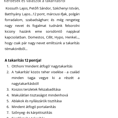
Kérdések és válaszok a takarításról
 Kossuth Lajos, Petőfi Sándor, Széchenyi István, 
Batthyány Lajos...12 pont, márciusi ifjak, polgári 
forradalom, szabadságharc és még rengeteg 
nagy nevet és fogalmat tudnánk felsorolni 
kicsiny hazánk eme sorsdöntő napjával 
kapcsolatban. Domestos, Cillit, Hypo, Henkel..., 
hogy csak pár nagy nevet említsünk a takarítás 
témaköréből...
A takarítás 12 pontja!
Otthoni ‘mindent átfogó’ nagytakarítás  
A ‘takarítás’ közös teher viselése - a család 
minden tagja vegye ki a részét a 
nagytakarításból!  
Koszos területek felszabadítása  
Makulátlan tisztaságot mindenhová  
Ablakok és nyílászárók tisztítása  
Mindent átfogó portalanítás  
Szőnyeg- és kárpittisztítás  