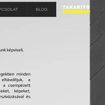
TAKARÍTÓ
PCSOLAT
BLOG
KOMMANDÓ
nk képviseli.
ségekben minden
eltávolítjuk, a
t, a csempézett
seket, képeket,
rszívózásával és