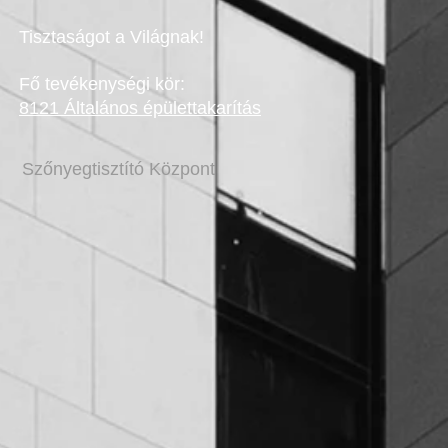
Tisztaságot a Világnak!
Fő tevékenységi kör:
8121 Általános épülettakarítás
Szőnyegtisztító Központ