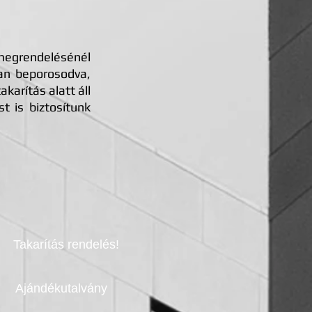
egrendelésénél
san beporosodva,
arítás alatt áll
t is biztosítunk
Takarítás rendelés!
Ajándékutalvány