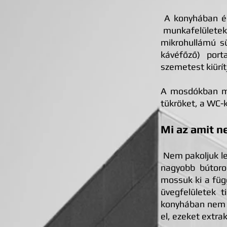
A konyhában és 
munkafelületeket
mikrohullámú sü
kávéfőző) port
szemetest kiürít
A mosdókban meg
tükröket, a WC-k
Mi az amit 
Nem pakoljuk le
nagyobb bútoro
mossuk ki a füg
üvegfelületek 
konyhában nem p
el, ezeket extra