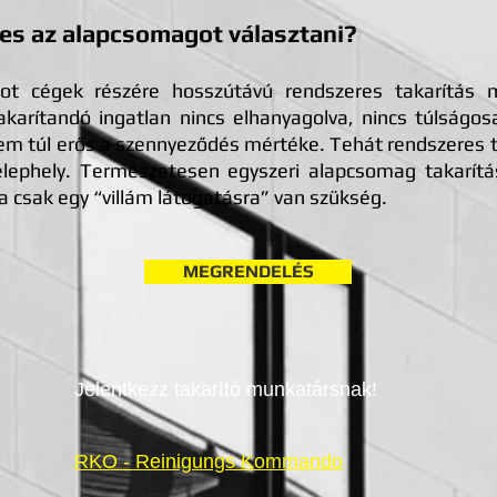
es az alapcsomagot választani?
 cégek részére hosszútávú rendszeres takarítás m
takarítandó ingatlan nincs elhanyagolva, nincs túlságo
m túl erős a szennyeződés mértéke. Tehát rendszeres tak
elephely. Természetesen egyszeri alapcsomag takarítás
a csak egy “villám látogatásra” van szükség.
MEGRENDELÉS
Jelentkezz takarító munkatársnak!
RKO - Reinigungs Kommando