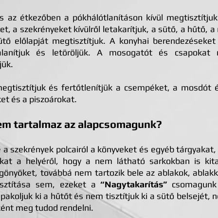
az étkezőben a pókhálótlanításon kívül megtisztítjuk
, a szekrényeket kívülről letakarítjuk, a sütő, a hűtő,
tő előlapját megtisztítjuk. A konyhai berendezéseket
alanítjuk és letöröljük. A mosogatót és csapokat m
jük.
tisztítjuk és fertőtlenítjük a csempéket, a mosdót 
et és a piszoárokat.
nem tartalmaz az alapcsomagunk?
 a szekrények polcairól a könyveket és egyéb tárgyakat,
kat a helyéről, hogy a nem látható sarkokban is kit
gönyöket, továbbá nem tartozik bele az ablakok, ablak
tisztítása sem, ezeket a
“Nagytakarítás”
csomagunk 
akoljuk ki a hűtőt és nem tisztítjuk ki a sütő belsejét
ként meg tudod rendelni.