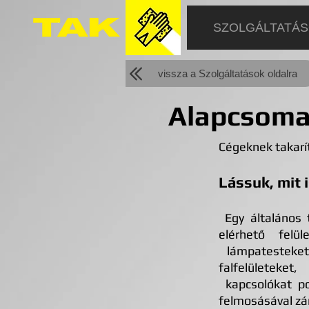
SZOLGÁLTATÁ
vissza a Szolgáltatások oldalra
Alapcsom
Cégeknek takarít
Lássuk, mit 
Egy általános 
elérhető felül
lámpatesteket 
falfelületeket
kapcsolókat por
felmosásával zár