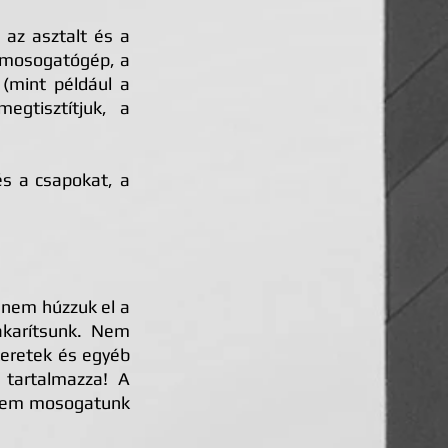
 az asztalt és a
 a mosogatógép, a
 (mint például a
egtisztítjuk, a
és a csapokat, a
 nem húzzuk el a
akarítsunk. Nem
keretek és egyéb
tartalmazza! A
, nem mosogatunk