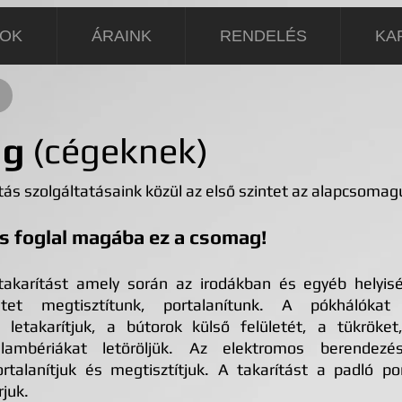
SOK
ÁRAINK
RENDELÉS
KA
ag
(cégeknek)
ás szolgáltatásaink közül az első szintet az alapcsomagu
is foglal magába ez a csomag!
takarítást amely során az irodákban és egyéb helyi
etet megtisztítunk, portalanítunk. A pókhálókat 
letakarítjuk, a bútorok külső felületét, a tükröke
, lambériákat letöröljük. Az elektromos berendezé
talanítjuk és megtisztítjuk. A takarítást a padló po
juk.