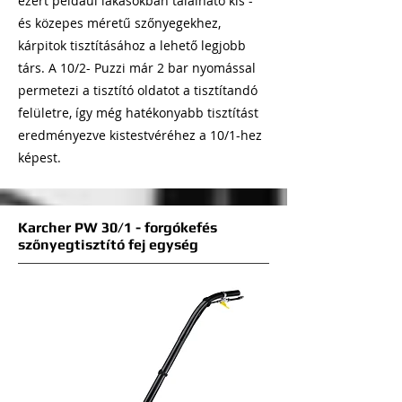
ezért például lakásokban található kis -
és közepes méretű szőnyegekhez,
kárpitok tisztításához a lehető legjobb
társ. A 10/2- Puzzi már 2 bar nyomással
permetezi a tisztító oldatot a tisztítandó
felületre, így még hatékonyabb tisztítást
eredményezve kistestvéréhez a 10/1-hez
képest.
Karcher PW 30/1 - forgókefés
szőnyegtisztító fej egység