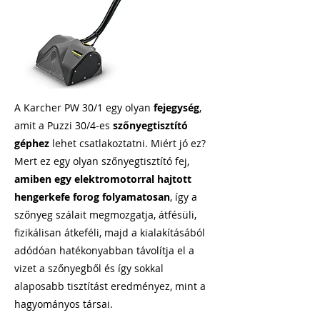
A Karcher PW 30/1 egy olyan
fejegység
,
amit a Puzzi 30/4-es
szőnyegtisztító
géphez
lehet csatlakoztatni. Miért jó ez?
Mert ez egy olyan szőnyegtisztító fej,
amiben egy elektromotorral hajtott
hengerkefe forog folyamatosan
, így a
szőnyeg szálait megmozgatja, átfésüli,
fizikálisan átkeféli, majd a kialakításából
adódóan hatékonyabban távolítja el a
vizet a szőnyegből és így sokkal
alaposabb tisztítást eredményez, mint a
hagyományos társai.