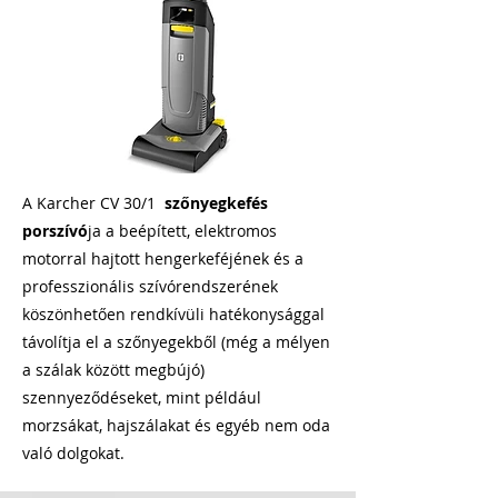
A Karcher CV 30/1
szőnyegkefés
porszívó
ja a beépített, elektromos
motorral hajtott hengerkeféjének és a
professzionális szívórendszerének
köszönhetően rendkívüli hatékonysággal
távolítja el a szőnyegekből (még a mélyen
a szálak között megbújó)
szennyeződéseket, mint például
morzsákat, hajszálakat és egyéb nem oda
való dolgokat.