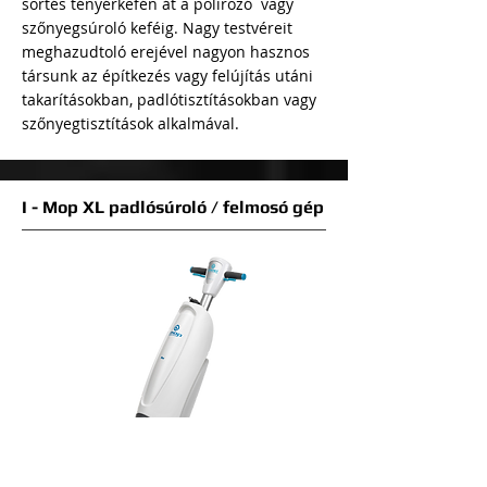
sörtés tényérkefén át a polírozó vagy
szőnyegsúroló keféig. Nagy testvéreit
meghazudtoló erejével nagyon hasznos
társunk az építkezés vagy felújítás utáni
takarításokban, padlótisztításokban vagy
szőnyegtisztítások alkalmával.
I - Mop XL padlósúroló / felmosó gép