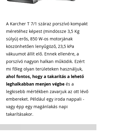
A Karcher T 7/1 száraz porszívó kompakt
méretéhez képest (mindössze 3,5 Kg
súlyú) erős, 850 W-os motorjának
köszönhetően lenyűgöző, 23,5 kPa
vákuumot állít elő. Ennek ellenére, a
porszívó nagyon halkan működik. Ezért
mi főleg olyan területeken használjuk,
ahol fontos, hogy a takarítás a lehető
leghalkabban menjen végbe
és a
legkisebb mértékben zavarjuk az ott lévő
embereket. Például egy iroda nappali -
vagy épp egy magánlakás napi
takarításakor.