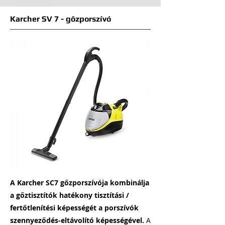
Karcher SV 7 - gőzporszívó
A Karcher SC7 gőzporszívója kombinálja
a gőztisztítók hatékony tisztítási /
fertőtlenítési képességét a porszívók
szennyeződés-eltávolító képességével.
A