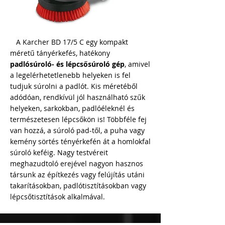
A Karcher BD 17/5 C egy kompakt
méretű tányérkefés, hatékony
padlósúroló- és lépcsősúroló gép
, amivel
a legelérhetetlenebb helyeken is fel
tudjuk súrolni a padlót. Kis méretéből
adódóan, rendkívül jól használható szűk
helyeken, sarkokban, padlóéleknél és
természetesen lépcsőkön is! Többféle fej
van hozzá, a súroló pad-től, a puha vagy
kemény sörtés tényérkefén át a homlokfal
súroló keféig. Nagy testvéreit
meghazudtoló erejével nagyon hasznos
társunk az építkezés vagy felújítás utáni
takarításokban, padlótisztításokban vagy
lépcsőtisztítások alkalmával.