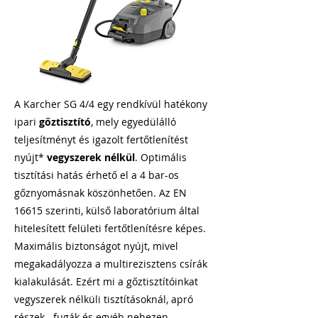
A Karcher SG 4/4 egy rendkívül hatékony
ipari
gőztisztító
, mely egyedülálló
teljesítményt és igazolt fertőtlenítést
nyújt*
vegyszerek nélkül
. Optimális
tisztítási hatás érhető el a 4 bar-os
gőznyomásnak köszönhetően. Az EN
16615 szerinti, külső laboratórium által
hitelesített felületi fertőtlenítésre képes.
Maximális biztonságot nyújt, mivel
megakadályozza a multirezisztens csírák
kialakulását. Ezért mi a gőztisztítóinkat
vegyszerek nélküli tisztításoknál, apró
részek-, fugák és egyéb nehezen