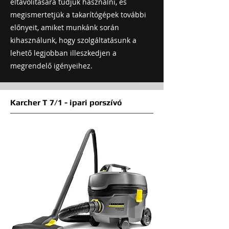
eltávolítására tudjuk használni, és
megismertetjük a takarítógépek további
előnyeit, amiket munkánk során
kihasználunk, hogy szolgáltatásunk a
lehető legjobban illeszkedjen a
megrendelő igényeihez.
Karcher T 7/1 - ipari porszívó