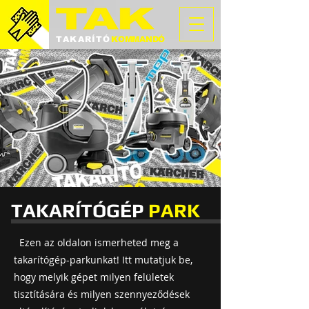
TAKARÍTÓ
KOMMANDÓ
TAKARÍTÓGÉP
PARK
Ezen az oldalon ismerheted meg a
takarítógép-parkunkat! Itt mutatjuk be,
hogy melyik gépet milyen felületek
tisztítására és milyen szennyeződések