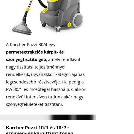
A Karcher Puzzi 30/4 egy
permetextrakciós kárpit- és
szőnyegtisztító gép
, amely rendkívül
nagy tisztítási teljesítménnyel
rendelkezik, ugyanakkor kategóriájának
legcsendesebb résztvevője. Ha pedig a
PW 30/1-es mosófejjel használjuk, akkor
rendkívül intenzíven tudunk akár nagy
szőnyegfelületeket tisztítani.
Karcher Puzzi 10/1 és 10/2 -
szőnyeg- és kárpittisztítógép