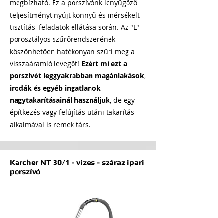
megbízható. Ez a porszívónk lenyűgöző
teljesítményt nyújt könnyű és mérsékelt
tisztítási feladatok ellátása során. Az "L"
porosztályos szűrőrendszerének
köszönhetően hatékonyan szűri meg a
visszaáramló levegőt!
Ezért mi ezt a
porszívót leggyakrabban magánlakások,
irodák és egyéb ingatlanok
nagytakarításainál használjuk
, de egy
építkezés vagy felújítás utáni takarítás
alkalmával is remek társ.
Karcher NT 30/1 - vizes - száraz ipari
porszívó