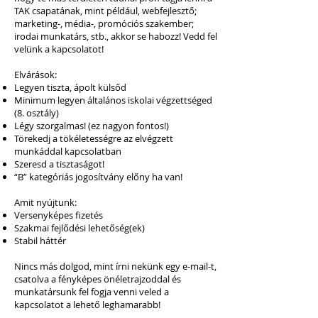
TAK csapatának, mint például, webfejlesztő;
marketing-, média-, promóciós szakember;
irodai munkatárs, stb., akkor se habozz! Vedd fel
velünk a kapcsolatot!
Elvárások:
Legyen tiszta, ápolt külsőd
Minimum legyen általános iskolai végzettséged
(8. osztály)
Légy szorgalmas! (ez nagyon fontos!)
Törekedj a tökéletességre az elvégzett
munkáddal kapcsolatban
Szeresd a tisztaságot!
“B” kategóriás jogosítvány előny ha van!
Amit nyújtunk:
Versenyképes fizetés
Szakmai fejlődési lehetőség(ek)
Stabil háttér
Nincs más dolgod, mint írni nekünk egy e-mail-t,
csatolva a fényképes önéletrajzoddal és
munkatársunk fel fogja venni veled a
kapcsolatot a lehető leghamarabb!