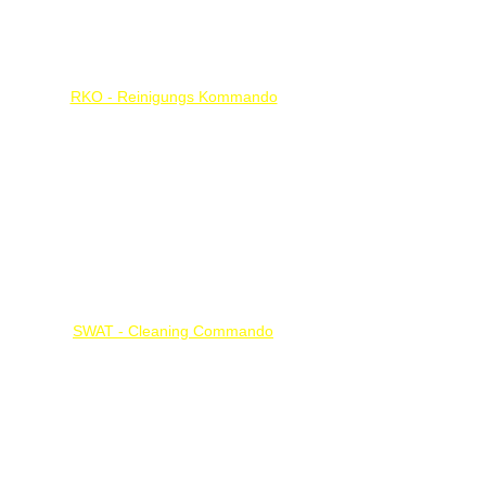
Reklamáció
RKO - Reinigungs Kommando
Tisztaságot a Világnak!
Fő tevékenységi kör:
8121 Általános épülettakarítás
Cleaning service company
SWAT - Cleaning Commando
Szőnyegtisztító Központ
Szolgáltatási terület