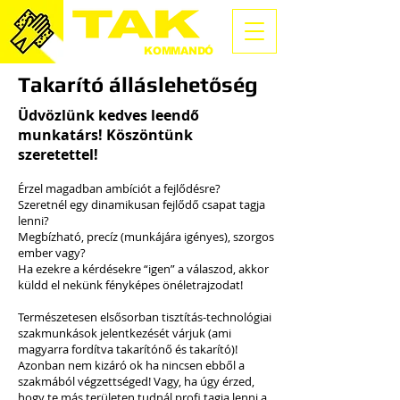
TAKARÍTÓ
KOMMANDÓ
Takarító álláslehetőség
Üdvözlünk kedves leendő
munkatárs! Köszöntünk
szeretettel!
Érzel magadban ambíciót a fejlődésre?
Szeretnél egy dinamikusan fejlődő csapat tagja
lenni?
Megbízható, precíz (munkájára igényes), szorgos
ember vagy?
Ha ezekre a kérdésekre “igen” a válaszod, akkor
küldd el nekünk fényképes önéletrajzodat!
Természetesen elsősorban tisztítás-technológiai
szakmunkások jelentkezését várjuk (ami
magyarra fordítva takarítónő és takarító)!
Azonban nem kizáró ok ha nincsen ebből a
szakmából végzettséged! Vagy, ha úgy érzed,
hogy te más területen tudnál profi tagja lenni a