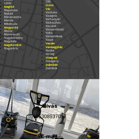
Üllő
Lórév
Üröm
Maglód
Vác
Majosháza
Vácduka
Makád
Vácegres
Márianosztra
Váchartyán
Mende
Váckisújfalu
Mikebuda
Vácrátót
Mogyoród
Vácszentlászló
Monor
Valkó
Monorierdő
Vámosmikola
Nagybörzsöny
Vasad
Nagykáta
Vecsés
Nagykovácsi
Veresegyház
Nagykőrös
Verőce
Verseg
Visegrád
Zebegény
Zsámbék
Zsámbok
Hívás
+363
08937057
E-mail