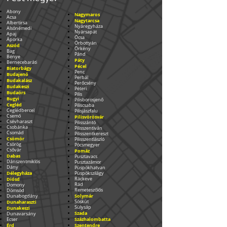
Abony
Nagymaros
Acsa
Nagytarcsa
Albertirsa
Nyáregyháza
Alsónémedi
Nyársapát
Apaj
Ócsa
Áporka
Őrbottyán
Aszód
Örkény
Bag
Pánd
Bénye
Páty
Bernecebaráti
Pécel
Biatorbágy
Penc
Budajenő
Perbál
Budakalász
Perőcsény
Budakeszi
Péteri
Budaörs
Pilis
Bugyi
Pilisborosjenő
Cegléd
Piliscsaba
Ceglédbercel
Pilisjászfalu
Csemő
Pilisvörösvár
Csévharaszt
Pilisszántó
Csobánka
Pilisszentiván
Csomád
Pilisszentkereszt
Csömör
Pilisszentlászló
Csörög
Pócsmegyer
Csővár
Pomáz
Dabas
Pusztavacs
Dánszentmiklós
Pusztazámor
Dány
Püspökhatvan
Délegyháza
Püspökszilágy
Diósd
Ráckeve
Rád
Domony
Remeteszőlős
Dömsöd
Solymár
Dunabogdány
Dunaharaszti
Sóskút
Sülysáp
Dunakeszi
Szada
Dunavarsány
Százhalombatta
Ecser
Érd
Szentendre