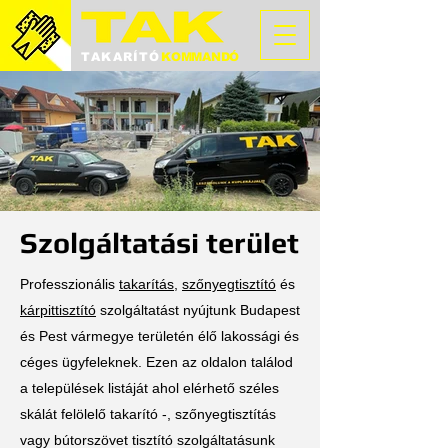
TAKARÍTÓ
KOMMANDÓ
Szolgáltatási terület
Professzionális
takarítás
,
szőnyegtisztító
és
kárpittisztító
szolgáltatást nyújtunk Budapest
és Pest vármegye területén élő lakossági és
céges ügyfeleknek. Ezen az oldalon találod
a települések listáját ahol elérhető széles
skálát felölelő takarító -, szőnyegtisztítás
vagy bútorszövet tisztító szolgáltatásunk