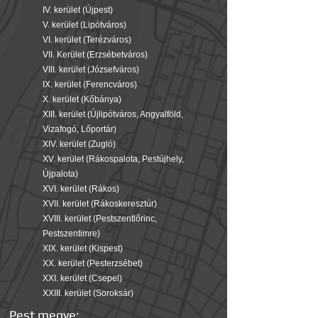
IV. kerület (Újpest)
V. kerület (Lipótváros)
VI. kerület (Terézváros)
VII. Kerület (Erzsébetváros)
VIII. kerület (Józsefváros)
IX. kerület (Ferencváros)
X. kerület (Kőbánya)
XIII. kerület (Újlipótváros, Angyalföld,
Vizafogó, Lőportár)
XIV. kerület (Zugló)
XV. kerület (Rákospalota, Pestújhely,
Újpalota)
XVI. kerület (Rákos)
XVII. kerület (Rákoskeresztúr)
XVIII. kerület (Pestszentlőrinc,
Pestszentimre)
XIX. kerület (Kispest)
XX. kerület (Pesterzsébet)
XXI. kerület (Csepel)
XXIII. kerület (Soroksár)
Pest megye: