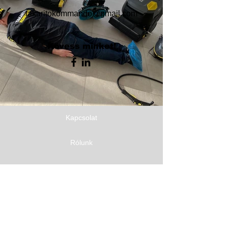
takaritokommando@gmail.com
Kövess minket!
Kapcsolat
Rólunk
Takarítógép park
Jelentkezz takarító munkatársnak!
Takarítás rendelés!