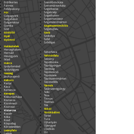
Erdőkertes
Szentlőrinckáta
Farmos
Szentmártonkáta
Felsőpakony
Szigetbecse
Fót
Szigetcsép
Szigethalom
Galgagyörk
Szigetmonostor
Galgahévíz
Szigetszentmárton
Galgamácsa
Szigetszentmiklós
Gomba
Göd
Szigetújfalu
Gödöllő
Szob
Gyál
Szokolya
Sződ
Gyömrő
Sződliget
Halásztelek
Herceghalom
Táborfalva
Hernád
Tahitótfalu
Hévízgyörk
Taksony
Iklad
Tápióbicske
Inárcs
Tápiógyörgye
Ipolydamásd
Tápióság
Ipolytölgyes
Tápiószecső
Isaszeg
Tápiószele
Jászkarajenő
Tápiószentmárton
Kakucs
Tápiószőlős
Kartal
Tárnok
Káva
Tatárszentgyörgy
Kemence
Telki
Kerepes
Tésa
Kiskunlacháza
Tinnye
Kismaros
Tóalmás
Kisnémedi
Tök
Kisoroszi
Tököl
Kistarcsa
Törökbálint
Kocsér
Törtel
Kóka
Tura
Kosd
Újhartyán
Kóspallag
Újlengyel
Kőröstetétlen
Újszilvás
Leányfalu
Úri
Letkés