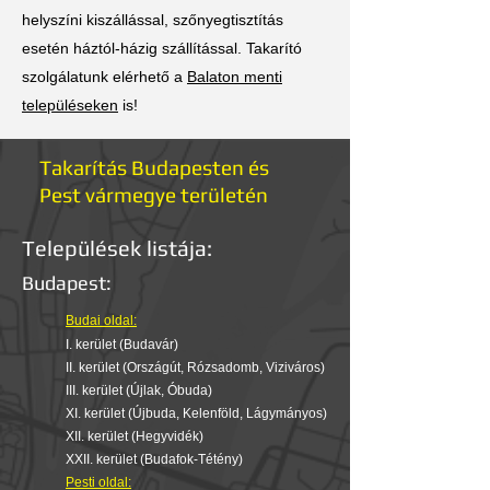
helyszíni kiszállással, szőnyegtisztítás
esetén háztól-házig szállítással. Takarító
szolgálatunk elérhető a
Balaton menti
településeken
is!
Takarítás Budapesten és
Pest vármegye területén
Települések listája:
Budapest:
Budai oldal:
I. kerület (Budavár)
II. kerület (Országút, Rózsadomb, Viziváros)
III.
kerület (Újlak, Óbuda)
XI. kerület (Újbuda, Kelenföld, Lágymányos)
XII. kerület (Hegyvidék)
XXII. kerület (Budafok-Tétény)
Pesti oldal: