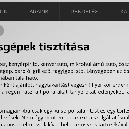
SOK
ÁRAINK
RENDELÉS
KA
sgépek tisztítása
r, kenyérpirító, kenyérsütő, mikrohullámú sütő, ös
tgép, pároló, grillező, fagyigép, stb. Lényegében az ö
hában található.
nként ajánlott nagytakarítást végezni! Ilyenkor érde
 a régen használt poharakat, tányérokat, edényeket, l
omagjainkba csak egy külső portalanítást és egy törlé
dezések. Nem úgy mint ennek az extra szolgáltatásn
alaposan elmossuk kívül-belül az összes tartozékával 