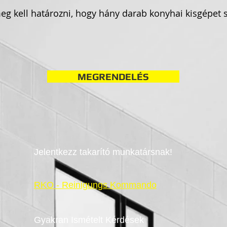
g kell határozni, hogy hány darab konyhai kisgépet s
MEGRENDELÉS
Jelentkezz takarító munkatársnak!
RKO - Reinigungs Kommando
Gyakran Ismételt Kérdések