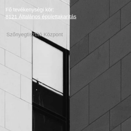
Fő tevékenységi kör:
8121 Általános épülettakarítás
Szőnyegtisztító Központ