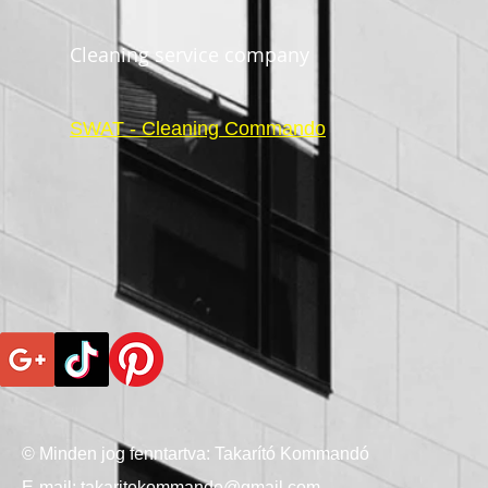
Cleaning service company
SWAT - Cleaning Commando
© Minden jog fenntartva: Takarító Kommandó
E-mail:
takaritokommando@gmail.com