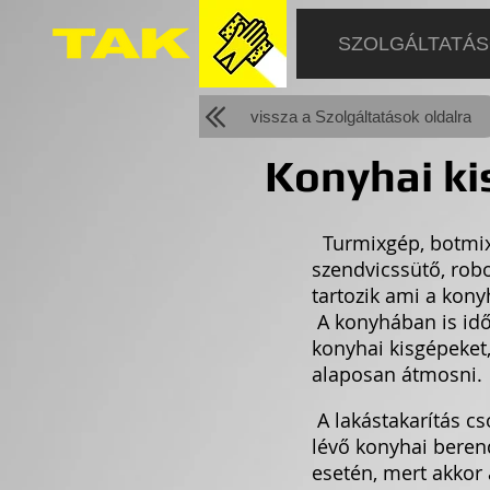
SZOLGÁLTATÁ
vissza a Szolgáltatások oldalra
Konyhai ki
Turmixgép, botmixe
szendvicssütő, robo
tartozik ami a kony
A konyhában is idő
konyhai kisgépeket,
alaposan átmosni.
A lakástakarítás cs
lévő konyhai beren
esetén, mert akkor 