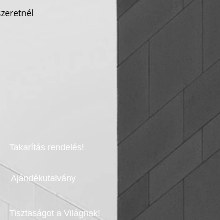
zeretnél
Takarítás rendelés!
Ajándékutalvány
Tisztaságot a Világnak!