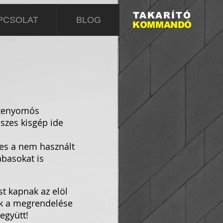
TAKARÍTÓ
PCSOLAT
BLOG
KOMMANDÓ
szenyomós
sszes kisgép ide
mes a nem használt
ábasokat is
st kapnak az elöl
ak a megrendelése
együtt!