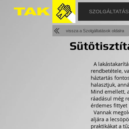
SZOLGÁLTATÁ
vissza a Szolgáltatások oldalra
Sütőtisztít
A lakástakarítá
rendbetétele, v
háztartás fontos
halasztjuk, ann
Mind emellett, 
ráadásul még re
érdemes fittyet 
Vannak megoldá
aljára a lecsöp
praktikákat a t