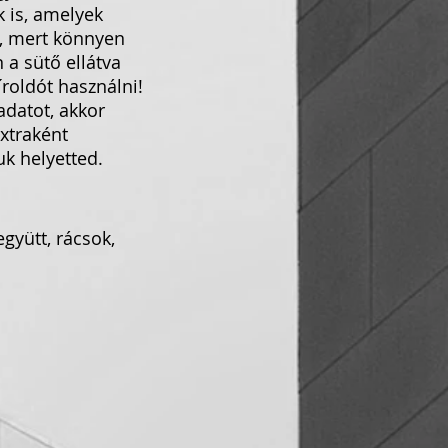
k is, amelyek
i, mert könnyen
 a sütő ellátva
íroldót használni!
adatot, akkor
extraként
k helyetted.
együtt, rácsok,