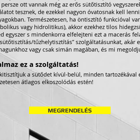
persze ott vannak még az erős sütőtisztító vegyszere
gálatot tesznek, de ezekkel nagyon óvatosnak kell lenn
nyagokban. Természetesen, ha öntisztító funkcióval van
tabolikus vagy hidrolitikus), akkor ezekhez tilos hidegzs
 egyszer s mindenkorra elfelejteni ezt a macerás fel
ütőtisztítás/tűzhelytisztítás” szolgáltatásunkat, akár 
magunkhoz vagy csak simán magában, és mi megoldju
almaz ez a szolgáltatás!
kitisztítjuk a sütődet kívül-belül, minden tartozékával 
zetesen átlagos elkoszolódás estén!
MEGRENDELÉS