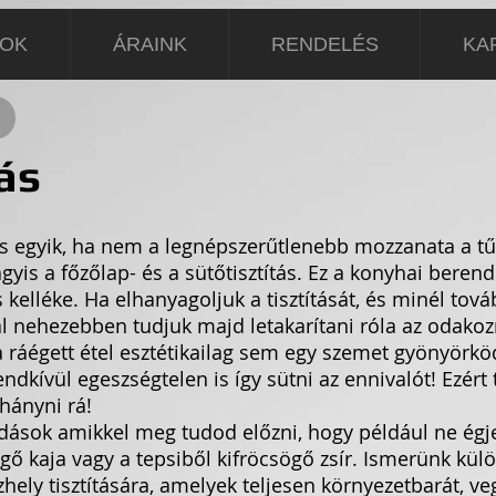
SOK
ÁRAINK
RENDELÉS
KA
ás
s egyik, ha nem a legnépszerűtlenebb mozzanata a tű
agyis a főzőlap- és a sütőtisztítás. Ez a konyhai bere
 kelléke. Ha elhanyagoljuk a tisztítását, és minél tov
ál nehezebben tudjuk majd letakarítani róla az odakoz
a ráégett étel esztétikailag sem egy szemet gyönyörköd
ndkívül egeszségtelen is így sütni az ennivalót! Ezér
hányni rá!
sok amikkel meg tudod előzni, hogy például ne égj
ögő kaja vagy a tepsiből kifröcsögő zsír. Ismerünk kül
űzhely tisztítására, amelyek teljesen környezetbarát, 