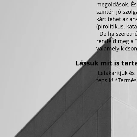
megoldások. És 
szintén jó szol
kárt tehet az a
(pirolitikus, ka
De ha szeretnéd
rendeld meg a “s
valamelyik cso
Lássuk mit is tart
Letakarítjuk és 
tepsik! *Termés