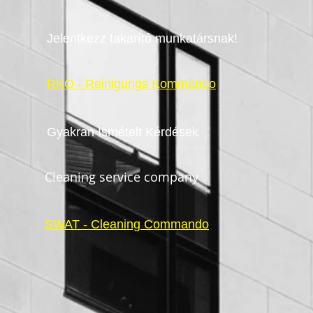
Jelentkezz takarító munkatársnak!
RKO - Reinigungs Kommando
Gyakran Ismételt Kérdések
Cleaning service company
SWAT - Cleaning Commando