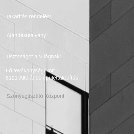
Takarítás rendelés!
Ajándékutalvány
Tisztaságot a Világnak!
Fő tevékenységi kör:
8121 Általános épülettakarítás
Szőnyegtisztító Központ