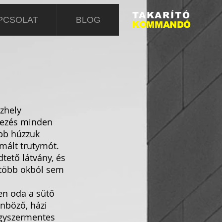
TAKARÍTÓ
PCSOLAT
BLOG
KOMMANDÓ
zhely
ndezés minden
ább húzzuk
mált trutymót.
tető látvány, és
t több okból sem
en oda a sütő
önböző, házi
vegyszermentes