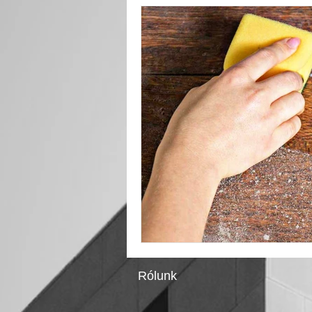
Takarítógép
Kérdések és válaszo
Rólunk