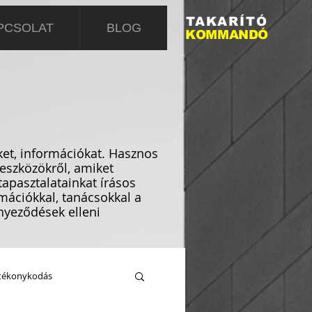
TAKARÍTÓ
PCSOLAT
BLOG
KOMMANDÓ
eket, információkat. Hasznos
 eszközökről, amiket
apasztalatainkat írásos
mációkkal, tanácsokkal a
nyeződések elleni
tékonykodás