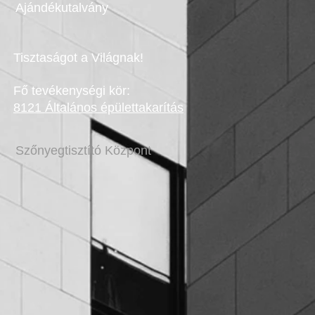
Ajándékutalvány
Tisztaságot a Világnak!
Fő tevékenységi kör:
8121 Általános épülettakarítás
Szőnyegtisztító Központ