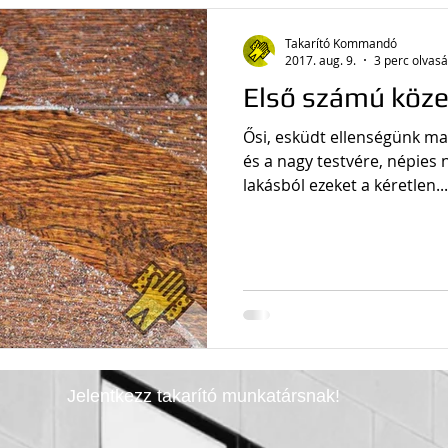
k a takarításról
Takarító Kommandó
2017. aug. 9.
3 perc olvas
Első számú közel
Ősi, esküdt ellenségünk mai
és a nagy testvére, népies n
lakásból ezeket a kéretlen...
Jelentkezz takarító munkatársnak!