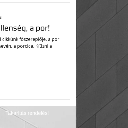
ás
lenség, a por!
 cikkünk főszereplője, a por
evén, a porcica. Kíűzni a
Takarítás rendelés!