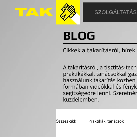
SZOLGÁLTATÁ
BLOG
Cikkek a takarításról, hír
A takarításról, a tisztítás-t
praktikákkal, tanácsokkal gaz
használunk takarítás közben,
formában videókkal és fényk
segítségedre lenni. Szeretn
küzdelemben.
Összes cikk
Praktikák, tanácsok