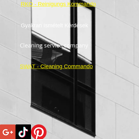
RKO - Reinigungs Kommando
Gyakran Ismételt Kérdések
Cleaning service company
SWAT - Cleaning Commando