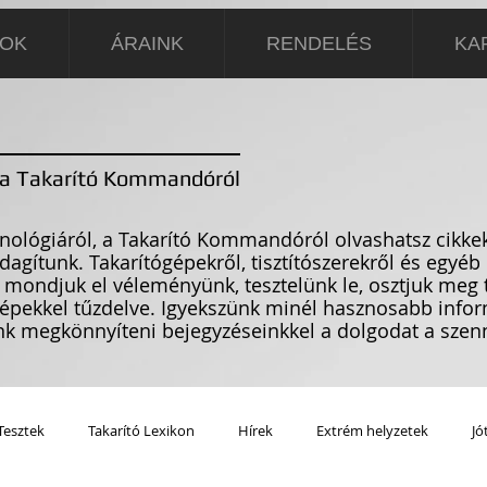
SOK
ÁRAINK
RENDELÉS
KA
ek a Takarító Kommandóról
echnológiáról, a Takarító Kommandóról olvashatsz cikk
dagítunk. Takarítógépekről, tisztítószerekről és egyéb
 mondjuk el véleményünk, tesztelünk le, osztjuk meg t
épekkel tűzdelve. Igyekszünk minél hasznosabb infor
énk megkönnyíteni bejegyzéseinkkel a dolgodat a szen
Tesztek
Takarító Lexikon
Hírek
Extrém helyzetek
Jó