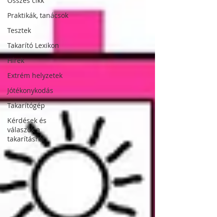
Összes cikk
Praktikák, tanácsok
Tesztek
Takarító Lexikon
Hírek
Extrém helyzetek
Jótékonykodás
Takarítógép
Kérdések és
válaszok a
takarításról