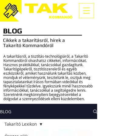
TAKARÍTÓ
KOMMANDÓ
BLOG
Cikkek a takarításról, hírek a
Takarító Kommandóról
A takarításról, a tisztítás-technológiáról, a Takarító
Kommandóról olvashatsz cikkeket, információkat.
Hasznos praktikákkal, tanácsokkal gazdagítunk.
Takarítógépekről, tisztítószerekről és egyéb
eszközökről, amiket használunk takarítás közben,
mondjuk el véleményünk, tesztelünk le, osztjuk meg
tapasztalatainkat írásos formában videókkal és
fényképekkel tűzdelve. Igyekszünk minél hasznosabb
információkkal, tanácsokkal a segítségedre lenni.
Szeretnénk megkönnyíteni bejegyzéseinkkel a
dolgodat a szennyeződések elleni küzdelemben.
BLOG
Takarító Lexikon