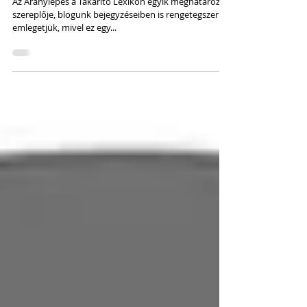
Aranylépés
Az Aranylépés a Takarító Lexikon egyik meghatározó
szereplője, blogunk bejegyzéseiben is rengetegszer
emlegetjük, mivel ez egy...