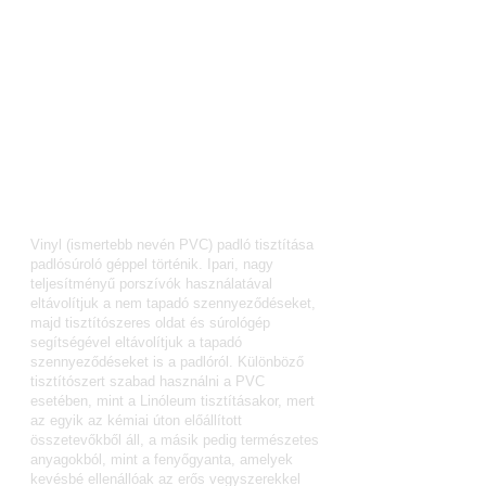
vegyszerekkel szemben is, így
használatukkor csak a fúga savállósága szab
határt. A fúgákat mi gőztisztítóval szoktuk
tökéletesen tisztára kitisztítani. Zsírosabb
közegben, mint például az
ipari konyhák
,
lúgokkal, vízköves közegben, mint a
vizesblokkok, savak használatával történik a
tisztítás. Mindkét esetben ajánlatos a
semlegesítés!
Vinyl padló vagy linóleum
tisztítása:
Vinyl (ismertebb nevén PVC)
padló tisztítása
padlósúroló géppel történik. Ipari, nagy
teljesítményű porszívók használatával
eltávolítjuk a nem tapadó szennyeződéseket,
majd tisztítószeres oldat és súrológép
segítségével eltávolítjuk a tapadó
szennyeződéseket is a padlóról. Különböző
tisztítószert szabad használni a PVC
esetében, mint a Linóleum tisztításakor, mert
az egyik az kémiai úton előállított
összetevőkből áll, a másik pedig természetes
anyagokból, mint a fenyőgyanta, amelyek
kevésbé ellenállóak az erős vegyszerekkel