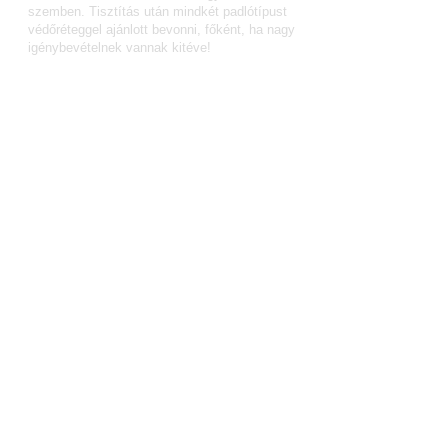
szemben. Tisztítás után mindkét padlótípust
védőréteggel ajánlott bevonni, főként, ha nagy
igénybevételnek vannak kitéve!
Műgyanta padló tisztítása:
Festett betonpadló tisztítása:
Festett betonpadló tisztítása padlósúroló - és
felmosóggépekkel történik. Természetesen ez
a tisztítás is egy alapos porszívózással
kezdődik, ami után kezdetén veszi a
tisztítószeres gépi súrolás. Több fokozatuk
van a súroló - / felmosó-gépeknek, az áztatva
súrolástól a áztató/súroló/szívó állásig.
Térkő tisztítása:
A térkő tisztítása az aszfaltéhoz
hasonlóan
történik. Seprés után jöhet a
forróvizes
magasnyomású mosó a
speciális
felülettisztító fej
jel kiegészítve. A forró vizes
tisztításnak számos előnye van, mivel a
hatékonysága az ultra magas hőmérsékletben