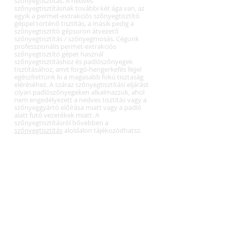
szőnyegtisztítás. A nedves
szőnyegtisztításnak további két ága van, az
egyik a permet-extrakciós szőnyegtisztító
géppel történő tisztítás, a másik pedig a
szőnyegtisztító gépsoron átvezető
szőnyegtisztítás / szőnyegmosás. Cégünk
professzionális permet-extrakciós
szőnyegtisztító gépet használ
szőnyegtisztításhoz és padlószőnyegek
tisztításához, amit forgó-hengerkefés fejjel
egészítettünk ki a magasabb fokú tisztaság
eléréséhez. A száraz szőnyegtisztítási eljárást
olyan padlószőnyegeken alkalmazzuk, ahol
nem engedélyezett a nedves tisztítás vagy a
szőnyeggyártó előírása miatt vagy a padló
alatt futó vezetékek miatt. A
szőnyegtisztításról bővebben a
szőnyegtisztítás
aloldalon tájékozódhatsz.
Járólapok tisztítása,
fúgatisztítással:
Járólapokat többféleképpen lehet tisztítani. Az
egyik a padlósúroló-gépes tisztítás, a másik a
forró vizes magasnyomású mosó + speciális
felülettisztító fejjel történő padlótisztítás, a
harmadik pedig a gőztisztító, illetve a
gőzporszívó használatával történő fertőtlenítő
tisztítás. A járólapok igen ellenállóak az erős