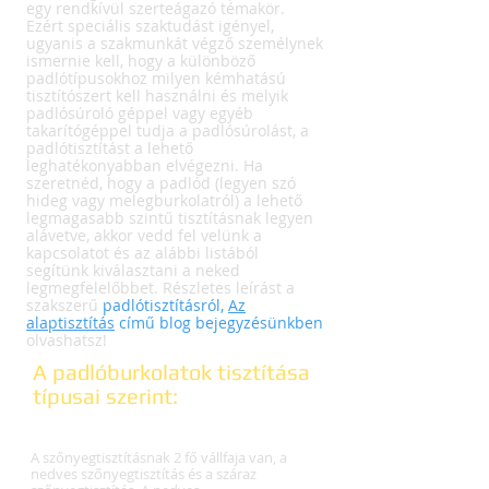
egy rendkívül szerteágazó témakör.
Ezért speciális szaktudást igényel,
ugyanis a szakmunkát végző személynek
ismernie kell, hogy a különböző
padlótípusokhoz milyen kémhatású
tisztítószert kell használni és melyik
padlósúroló géppel vagy egyéb
takarítógéppel tudja a padlósúrolást, a
padlótisztítást a lehető
leghatékonyabban elvégezni. Ha
szeretnéd, hogy a padlód (legyen szó
hideg vagy melegburkolatról) a lehető
legmagasabb szintű tisztításnak legyen
alávetve, akkor vedd fel velünk a
kapcsolatot és az alábbi listából
segítünk kiválasztani a neked
legmegfelelőbbet. Részletes leírást a
szakszerű
padlótisztításról,
Az
alaptisztítás
című blog bejegyzésünkben
olvashatsz!
A padlóburkolatok tisztítása
típusai szerint:
Szőnyegtiszt
ítás:
A szőnyegtisztításnak 2 fő vállfaja van, a
nedves szőnyegtisztítás és a száraz