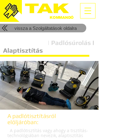
TAKARÍTÓ
KOMMANDÓ
vissza a Szolgáltatások oldalra
Padlótisztítás
| Padlósúrolás
|
Alaptisztítás
A padlótisztításról
elöljáróban:
A padlótisztítás vagy ahogy a tisztítás-
technológiában nevezik, alaptisztítás