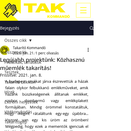
TAKARÍTÓ
KOMMANDÓ
Bejegyzés
Összes cikk
Takarító Kommandó
Összes cikk
2020. jún. 21.
1 perc olvasás
Legújabb projektünk: Közhasznú
Praktikák, tanácsok
műemlék takarítás!
Tesztek
Frissítve:
2021. jan. 8.
A budapesti utcákat járva észrevettük a házak 
Takarító Lexikon
falain olykor felbukkanó emlékműveket, amik 
Hírek
hazánk büszkeségeinek állítanak emléket, 
szobor, dombormű vagy emlékplakett 
Extrém helyzetek
formájában. Mindig örömmel konstatáltuk, 
Jótékonykodás
hogy megint rátaláltunk egy-egy újabbra... 
Viszont van egy kis üröm az örömben! 
Takarítógép
Mégpedig, hogy ezek a mementók igencsak el 