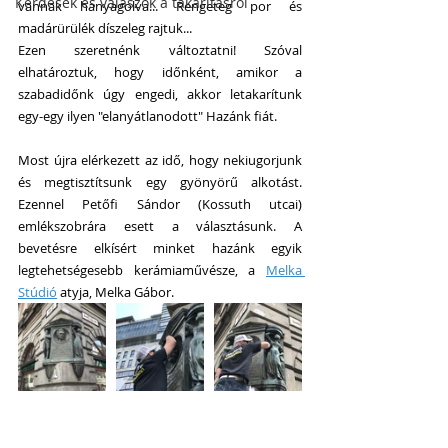
Kérdések és válaszok a takarításról
vannak hanyagolva... Rengeteg por és 
madárürülék díszeleg rajtuk...
Ezen szeretnénk változtatni! Szóval 
elhatároztuk, hogy időnként, amikor a 
szabadidőnk úgy engedi, akkor letakarítunk 
egy-egy ilyen "elanyátlanodott" Hazánk fiát.
Most újra elérkezett az idő, hogy nekiugorjunk 
és megtisztítsunk egy gyönyörű alkotást. 
Ezennel Petőfi Sándor (Kossuth utcai) 
emlékszobrára esett a választásunk. A 
bevetésre elkísért minket hazánk egyik 
legtehetségesebb kerámiaművésze, a 
Melka 
Stúdió
 atyja, Melka Gábor.