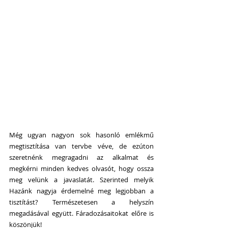
Még ugyan nagyon sok hasonló emlékmű 
megtisztítása van tervbe véve, de ezúton 
szeretnénk megragadni az alkalmat és 
megkérni minden kedves olvasót, hogy ossza 
meg velünk a javaslatát. Szerinted melyik 
Hazánk nagyja érdemelné meg legjobban a 
tisztítást? Természetesen a helyszín 
megadásával együtt. Fáradozásaitokat előre is 
köszönjük!