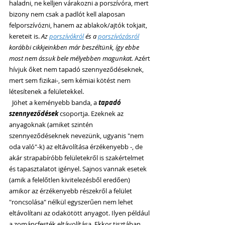
haladni, ne kelljen várakozni a porszívóra, mert 
bizony nem csak a padlót kell alaposan 
felporszívózni, hanem az ablakok/ajtók tokjait, 
kereteit is. 
Az 
porszívókról
 és a 
porszívózásról
korábbi cikkjeinkben már beszéltünk, így ebbe 
most nem ássuk bele mélyebben magunkat.
 Azért 
hívjuk őket nem tapadó szennyeződéseknek, 
mert sem fizikai-, sem kémiai kötést nem 
létesítenek a felületekkel.
  Jöhet a keményebb banda, a 
tapadó 
szennyeződések
 csoportja. Ezeknek az 
anyagoknak (amiket szintén 
szennyeződéseknek nevezünk, ugyanis "nem 
oda való"-k) az eltávolítása érzékenyebb -, de 
akár strapabíróbb felületekről is szakértelmet 
és tapasztalatot igényel. Sajnos vannak esetek 
(amik a felelőtlen kivitelezésből eredően) 
amikor az érzékenyebb részekről a felület 
"roncsolása" nélkül egyszerűen nem lehet 
eltávolítani az odakötött anyagot. Ilyen például 
a zománcfesték eltávolítása. Ekkor tisztában 