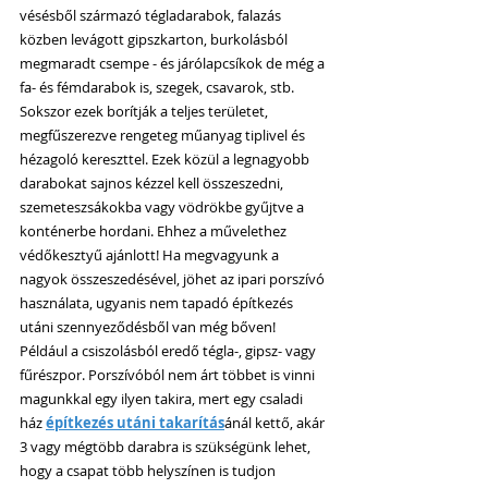
vésésből származó tégladarabok, falazás 
közben levágott gipszkarton, burkolásból 
megmaradt csempe - és járólapcsíkok de még a 
fa- és fémdarabok is, szegek, csavarok, stb. 
Sokszor ezek borítják a teljes területet, 
megfűszerezve rengeteg műanyag tiplivel és 
hézagoló kereszttel. Ezek közül a legnagyobb 
darabokat sajnos kézzel kell összeszedni, 
szemeteszsákokba vagy vödrökbe gyűjtve a 
konténerbe hordani. Ehhez a művelethez 
védőkesztyű ajánlott! Ha megvagyunk a 
nagyok összeszedésével, jöhet az ipari porszívó 
használata, ugyanis nem tapadó építkezés 
utáni szennyeződésből van még bőven! 
Például a csiszolásból eredő tégla-, gipsz- vagy 
fűrészpor. Porszívóból nem árt többet is vinni 
magunkkal egy ilyen takira, mert egy csaladi 
ház 
építkezés utáni takarítás
ánál kettő, akár 
3 vagy mégtöbb darabra is szükségünk lehet, 
hogy a csapat több helyszínen is tudjon 