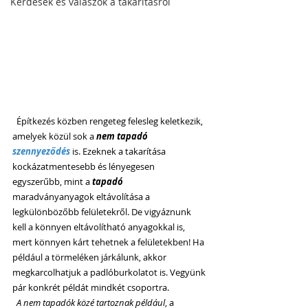
Kérdések és válaszok a takarításról
  Építkezés közben rengeteg felesleg keletkezik, 
amelyek közül sok a 
nem tapadó 
szennyeződés
 is. Ezeknek a takarítása 
kockázatmentesebb és lényegesen 
egyszerűbb, mint a 
tapadó
maradványanyagok eltávolítása a 
legkülönbözőbb felületekről. De vigyáznunk 
kell a könnyen eltávolítható anyagokkal is, 
mert könnyen kárt tehetnek a felületekben! Ha 
például a törmeléken járkálunk, akkor 
megkarcolhatjuk a padlóburkolatot is. Vegyünk 
pár konkrét példát mindkét csoportra.
A nem tapadók közé tartoznak például
, a 