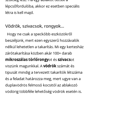
lépcsőfordulóba, akkor ez esetben speciális 
létra is kell majd.
Vödrök, szivacsok, rongyok...
  Hogy ne csak a speckóbb eszközökről 
beszéljünk, mert ezen egyszerű hozzávalók 
nélkül lehetetlen a takarítás. Mi egy kertesház 
zárótakarítása közben akár 100+ darab  
mikroszálas törlőrongy
ot és 
szivacs
ot 
viszünk magunkkal. A 
vödrök
 számát és 
tipusát mindig a tervezett takarítók létszáma 
és a feladat határozza meg, mert ugye van a 
duplavödrös felmosó kocsitól az ablakozó 
vödörig többféle lehetőség vödrök esetén is.