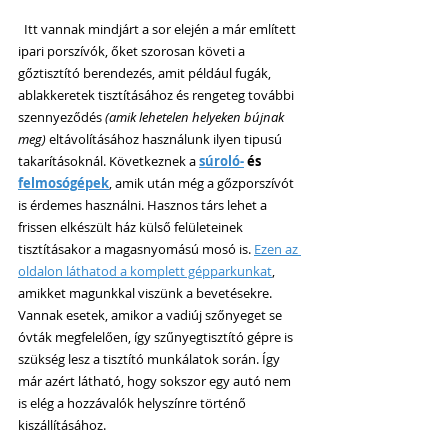
  Itt vannak mindjárt a sor elején a már említett 
ipari porszívók, őket szorosan követi a 
gőztisztító berendezés, amit például fugák, 
ablakkeretek tisztításához és rengeteg további 
szennyeződés 
(amik lehetelen helyeken bújnak 
meg)
 eltávolításához használunk ilyen tipusú 
takarításoknál. Következnek a 
súroló-
 és 
felmosógépek
, amik után még a gőzporszívót 
is érdemes használni. Hasznos társ lehet a 
frissen elkészült ház külső felületeinek 
tisztításakor a magasnyomású mosó is. 
Ezen az 
oldalon láthatod a komplett gépparkunkat
, 
amikket magunkkal viszünk a bevetésekre. 
Vannak esetek, amikor a vadiúj szőnyeget se 
óvták megfelelően, így szűnyegtisztító gépre is 
szükség lesz a tisztító munkálatok során. Így 
már azért látható, hogy sokszor egy autó nem 
is elég a hozzávalók helyszínre történő 
kiszállításához.