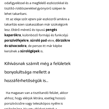
odafigyeléssel és a megfelelő eszközökkel és 
tisztító-/oldószerekkel gyönyörű szépen le 
lehet takarítani.
  Itt az ideje szót ejteni pár eszközről amikre a 
takarítás ezen szakaszában már szükségünk 
lesz. Eltérő méretű és tipusú 
pengés 
kaparókra
, különböző formájú és funkciójú 
porszívófejekre
, 
súroló pad
-ekre, 
dörzsikre 
és szivacsokra
, de persze itt már képbe 
kerülnek a 
súrológépek
 is.
Kihívásnak számít még a felületek 
bonyolultsága mellett a 
hozzáférhetőségük is..
  Ha magasan van a tisztítandó felület, akkor 
ahhoz, hogy elérjük létrára, esetleg hosszú 
porszívócsőre vagy teleszkópos nyélre is 
szükség lesz. Ha egy ablakot tettek a 