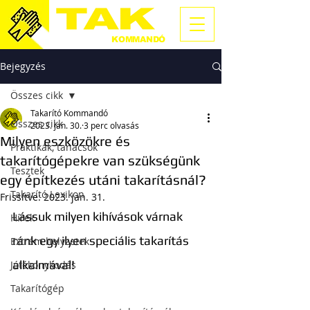
TAKARÍTÓ
KOMMANDÓ
Bejegyzés
Összes cikk
Takarító Kommandó
Összes cikk
2023. jan. 30.
3 perc olvasás
Milyen eszközökre és
Praktikák, tanácsok
takarítógépekre van szükségünk
Tesztek
egy építkezés utáni takarításnál?
Takarító Lexikon
Frissítve:
2023. jan. 31.
Lássuk milyen kihívások várnak 
Hírek
ránk egy ilyen speciális takarítás 
Extrém helyzetek
alkalmával!
Jótékonykodás
Takarítógép