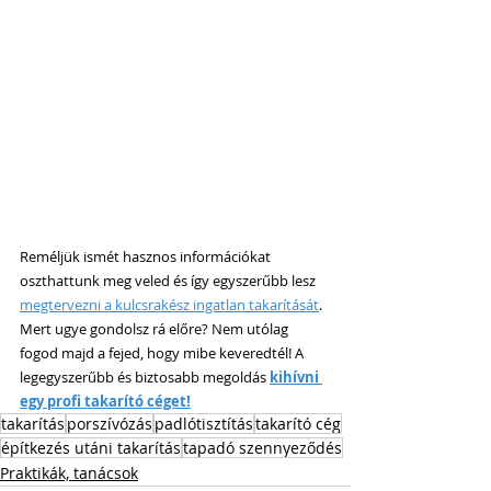
Reméljük ismét hasznos információkat 
oszthattunk meg veled és így egyszerűbb lesz 
megtervezni a kulcsrakész ingatlan takarítását
. 
Mert ugye gondolsz rá előre? Nem utólag 
fogod majd a fejed, hogy mibe keveredtél! A 
legegyszerűbb és biztosabb megoldás 
kihívni 
egy profi takarító céget!
takarítás
porszívózás
padlótisztítás
takarító cég
építkezés utáni takarítás
tapadó szennyeződés
Praktikák, tanácsok