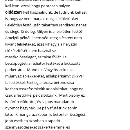
kell lenni azzal, hogy pontosan milyen 
oldószer
t kell használnunk, de tudnunk kell azt 
is, hogy az nem marja e meg a felületünket. 
Felelőtlen festő után takarítani rendkívül nehéz 
és idegörlő dolog. Milyen is a felelőtlen festő? 
Amelyik például nem védi meg a festeni nem 
kívánt felületeket, azaz kihagyja a helyszín 
előkészítését, nem használ se 
maszkolószalagot, se takarífóliát. És! 
Lecsöpögteti a radiátor festéket a lakkozott 
parkettára... Mondjuk. Vagy összekeni a 
műanyag ablakkeretet, ablakpárkányt DRYVIT 
falfestékkel. Esetleg a terasz betonozása 
közben összefröcskölik az ablakokat, hogy ne 
csak a festőkkel példálódzunk.  Mert bizony ez 
is sűrűn előfordul, és sajnos maradandó 
nyomot hagynak. De pályafutásunk során 
láttunk már garázskapun is betonfelfröcsögést. 
Jobb esetben azonban a tapadó 
szennyeződéseket szakértelemmel és 