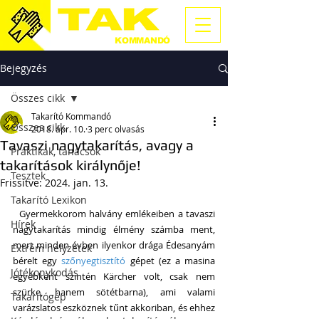
TAKARÍTÓ
KOMMANDÓ
Bejegyzés
Összes cikk
Takarító Kommandó
Összes cikk
2018. ápr. 10.
3 perc olvasás
Tavaszi nagytakarítás, avagy a
Praktikák, tanácsok
takarítások királynője!
Tesztek
Frissítve:
2024. jan. 13.
Takarító Lexikon
  Gyermekkorom halvány emlékeiben a tavaszi 
Hírek
nagytakarítás mindig élmény számba ment, 
mert minden évben ilyenkor drága Édesanyám 
Extrém helyzetek
bérelt egy 
szőnyegtisztító
 gépet (ez a masina 
Jótékonykodás
egyébként szintén K
ärcher volt, csak nem 
szürke, hanem sötétbarna)
, ami valami 
Takarítógép
varázslatos eszköznek tűnt akkoriban, és ehhez 