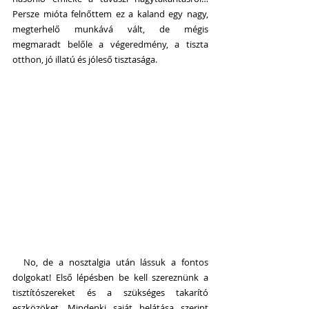
Persze mióta felnőttem ez a kaland egy nagy, 
megterhelő munkává vált, de mégis 
megmaradt belőle a végeredmény, a tiszta 
otthon, jó illatú és jóleső tisztasága.
  No, de a nosztalgia után lássuk a fontos 
dolgokat! Első lépésben be kell szereznünk a 
tisztítószereket és a szükséges takarító 
eszközöket. Mindenki saját belátása szerint 