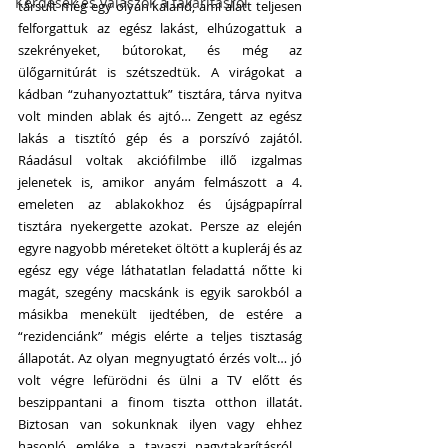
Kérdések és válaszok a takarításról
társult még egy olyan kaland, ami alatt teljesen 
felforgattuk az egész lakást, elhúzogattuk a 
szekrényeket, bútorokat, és még az 
ülőgarnitúrát is szétszedtük. A virágokat a 
kádban “zuhanyoztattuk” tisztára, tárva nyitva 
volt minden ablak és ajtó… Zengett az egész 
lakás a tisztító gép és a porszívó zajától. 
Ráadásul voltak akciófilmbe illő izgalmas 
jelenetek is, amikor anyám felmászott a 4. 
emeleten az ablakokhoz és újságpapírral 
tisztára nyekergette azokat. Persze az elején 
egyre nagyobb méreteket öltött a kupleráj és az 
egész egy vége láthatatlan feladattá nőtte ki 
magát, szegény macskánk is egyik sarokból a 
másikba menekült ijedtében, de estére a 
“rezidenciánk” mégis elérte a teljes tisztaság 
állapotát. Az olyan megnyugtató érzés volt… jó 
volt végre lefürödni és ülni a TV előtt és 
beszippantani a finom tiszta otthon illatát. 
Biztosan van sokunknak ilyen vagy ehhez 
hasonló emléke a tavaszi nagytakarításról… 