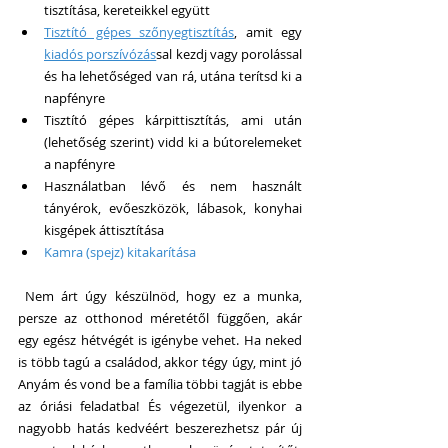
tisztítása, kereteikkel együtt  
Tisztító gépes szőnyegtisztítás
, amit egy 
kiadós porszívózás
sal kezdj vagy porolással 
és ha lehetőséged van rá, utána terítsd ki a 
napfényre  
Tisztító gépes kárpittisztítás, ami után 
(lehetőség szerint) vidd ki a bútorelemeket 
a napfényre  
Használatban lévő és nem használt 
tányérok, evőeszközök, lábasok, konyhai 
kisgépek áttisztítása  
Kamra (spejz) kitakarítása
 Nem árt úgy készülnöd, hogy ez a munka, 
persze az otthonod méretétől függően, akár 
egy egész hétvégét is igénybe vehet. Ha neked 
is több tagú a családod, akkor tégy úgy, mint jó 
Anyám és vond be a família többi tagját is ebbe 
az óriási feladatba! És végezetül, ilyenkor a 
nagyobb hatás kedvéért beszerezhetsz pár új 