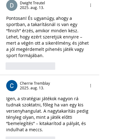
Dwight Treutel
2025. aug. 13.
Pontosan! És ugyanúgy, ahogy a 
sportban, a takarításnál is van egy 
“finish” érzés, amikor minden kész. 
Lehet, hogy ezért szeretjük ennyire – 
mert a végén ott a sikerélmény, és jöhet 
a jól megérdemelt pihenés játék vagy 
sport formájában.
Kedvelés
Válasz
Cherrie Tremblay
2025. aug. 13.
Igen, a stratégiai játékok nagyon rá 
tudnak szoktatni, főleg ha van egy kis 
versenyhangulat. A nagytakarítás pedig 
tényleg olyan, mint a játék előtti 
“bemelegítés” – kitakarítod a pályát, és 
indulhat a meccs.