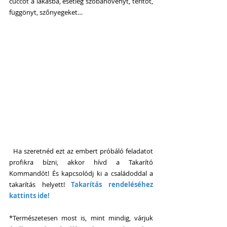
cuccot a lakásba, esetleg szobanövényt, terítőt, 
függönyt, szőnyegeket…
  Ha szeretnéd ezt az embert próbáló feladatot 
profikra bízni, akkor hívd a Takarító 
Kommandót! És kapcsolódj ki a családoddal a 
takarítás helyett! 
Takarítás rendeléséhez 
kattints ide!
*Természetesen most is, mint mindig, várjuk 