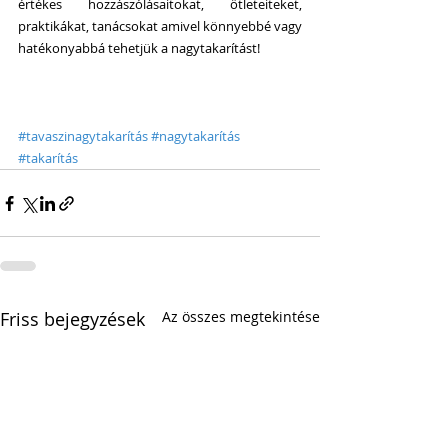
értékes hozzászólásaitokat, ötleteiteket, 
praktikákat, tanácsokat amivel könnyebbé vagy 
hatékonyabbá tehetjük a nagytakarítást!
#tavaszinagytakarítás
#nagytakarítás
#takarítás
Friss bejegyzések
Az összes megtekintése