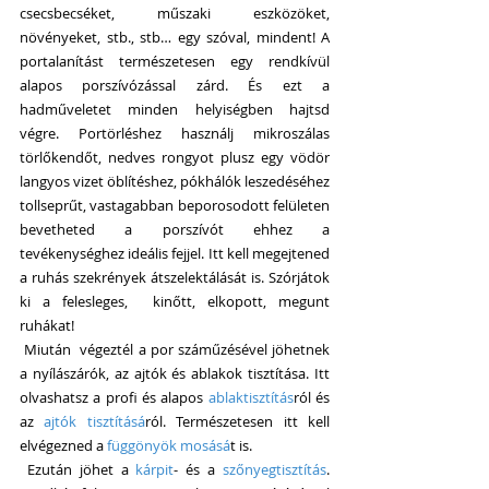
csecsbecséket, műszaki eszközöket, 
növényeket, stb., stb… egy szóval, mindent! A 
portalanítást természetesen egy rendkívül 
alapos porszívózással zárd. És ezt a 
hadműveletet minden helyiségben hajtsd 
végre. Portörléshez használj mikroszálas 
törlőkendőt, nedves rongyot plusz egy vödör 
langyos vizet öblítéshez, pókhálók leszedéséhez 
tollseprűt, vastagabban beporosodott felületen 
bevetheted a porszívót ehhez a 
tevékenységhez ideális fejjel. Itt kell megejtened 
a ruhás szekrények átszelektálását is. Szórjátok 
ki a felesleges,  kinőtt, elkopott, megunt 
ruhákat!
 Miután  végeztél a por száműzésével jöhetnek 
a nyílászárók, az ajtók és ablakok tisztítása. Itt 
olvashatsz a profi és alapos 
ablaktisztítás
ról és 
az 
ajtók tisztításá
ról. Természetesen itt kell 
elvégezned a
 függönyök mosásá
t is.
 Ezután jöhet a 
kárpit
- és a 
szőnyegtisztítás
. 