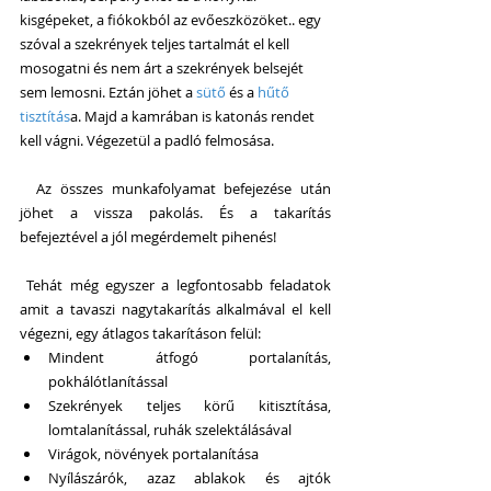
kisgépeket, a fiókokból az evőeszközöket.. egy 
szóval a szekrények teljes tartalmát el kell 
mosogatni és nem árt a szekrények belsejét 
sem lemosni. Eztán jöhet a
 sütő
 és a 
hűtő 
tisztítás
a. Majd a kamrában is katonás rendet 
kell vágni. Végezetül a padló felmosása.
  Az összes munkafolyamat befejezése után 
jöhet a vissza pakolás. És a takarítás 
befejeztével a jól megérdemelt pihenés!
 Tehát még egyszer a legfontosabb feladatok 
amit a tavaszi nagytakarítás alkalmával el kell 
végezni, egy átlagos takarításon felül: 
Mindent átfogó portalanítás, 
pokhálótlanítással  
Szekrények teljes körű kitisztítása, 
lomtalanítással, ruhák szelektálásával  
Virágok, növények portalanítása  
Nyílászárók, azaz ablakok és ajtók 