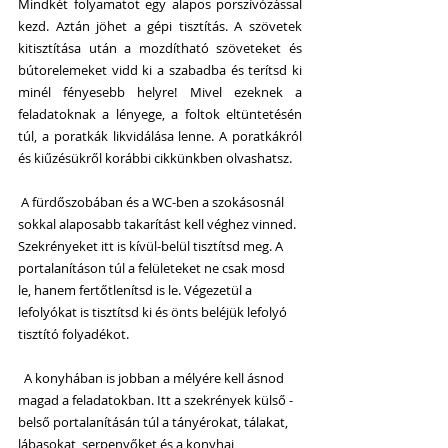
Mindkét folyamatot egy alapos porszívózással 
kezd. Aztán jöhet a gépi tisztítás. A szövetek 
kitisztítása után a mozdítható szöveteket és 
bútorelemeket vidd ki a szabadba és terítsd ki 
minél fényesebb helyre! Mivel ezeknek a 
feladatoknak a lényege, a foltok eltüntetésén 
túl, a poratkák likvidálása lenne. A poratkákról 
és kiűzésükről korábbi cikkünkben olvashatsz.
 A fürdőszobában és a WC-ben a szokásosnál 
sokkal alaposabb takarítást kell véghez vinned. 
Szekrényeket itt is kívül-belül tisztítsd meg. A 
portalanításon túl a felületeket ne csak mosd 
le, hanem fertőtlenítsd is le. Végezetül a 
lefolyókat is tisztítsd ki és önts beléjük lefolyó 
tisztító folyadékot.
  A konyhában is jobban a mélyére kell ásnod 
magad a feladatokban. Itt a szekrények külső - 
belső portalanításán túl a tányérokat, tálakat, 
lábasokat, serpenyőket és a konyhai 