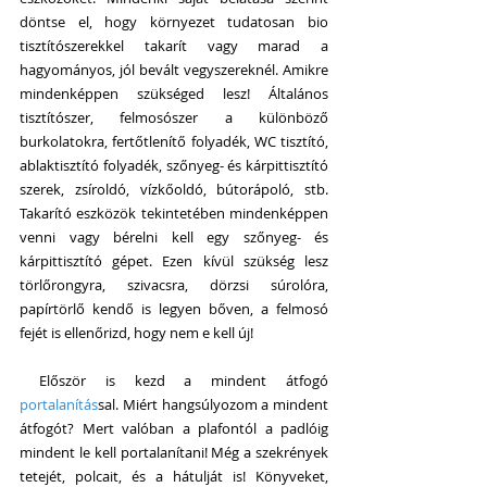
döntse el, hogy környezet tudatosan bio 
tisztítószerekkel takarít vagy marad a 
hagyományos, jól bevált vegyszereknél. Amikre 
mindenképpen szükséged lesz! Általános 
tisztítószer, felmosószer a különböző 
burkolatokra, fertőtlenítő folyadék, WC tisztító, 
ablaktisztító folyadék, szőnyeg- és kárpittisztító 
szerek, zsíroldó, vízkőoldó, bútorápoló, stb. 
Takarító eszközök tekintetében mindenképpen 
venni vagy bérelni kell egy szőnyeg- és 
kárpittisztító gépet. Ezen kívül szükség lesz 
törlőrongyra, szivacsra, dörzsi súrolóra, 
papírtörlő kendő is legyen bőven, a felmosó 
fejét is ellenőrizd, hogy nem e kell új!
 Először is kezd a mindent átfogó
portalanítás
sal. Miért hangsúlyozom a mindent 
átfogót? Mert valóban a plafontól a padlóig 
mindent le kell portalanítani! Még a szekrények 
tetejét, polcait, és a hátulját is! Könyveket, 