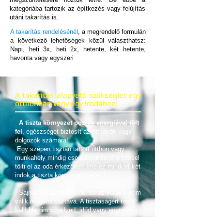
kategóriába tartozik az építkezés vagy felújítás
utáni takarítás is.
A takarítás rendelésénél
, a megrendelő formulán
a következő lehetőségek közül választhatsz:
Napi, heti 3x, heti 2x, hetente, két hetente,
havonta vagy egyszeri
A takarítás alapvető szükséglet egy
otthonban vagy egy irodában!
A tiszta környezet pozitív energiával tölt
fel
, egészséget biztosít az ott lakók vagy
dolgozók számára!
Egy szépen tisztán tartott otthon vagy
munkahely mindig csodálattal és jó érzéssel
tölti el az oda érkezőket! Íme ez mindjárt két
indok a tiszta környezet mellett!
Sajnos se az otthonunk, se az irodánk nem
válik magától tisztává. A tisztaságért tenni
kell! Ha nincs kedved, időd vagy energiád a