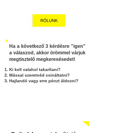
is hirdeti, számolunk le a kuplerájjal!
RÓLUNK
Ha a következő 3 kérdésre "igen"
a válaszod, akkor örömmel várjuk
megtisztelő megkeresésedet!​
Ki kell valahol takarítani?
Mással szeretnéd csináltatni?
Hajlandó vagy erre pénzt áldozni?