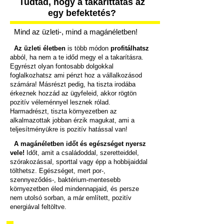
Tudtad, hogy a takaríttatás az
egy befektetés?
Mind az üzleti-, mind a magánéletben!
Az üzleti életben
is több módon
profitálhatsz
abból, ha nem a te időd megy el a takarításra.
Egyrészt olyan fontosabb dolgokkal
foglalkozhatsz ami pénzt hoz a vállalkozásod
számára! Másrészt pedig, ha tiszta irodába
érkeznek hozzád az ügyfeleid, akkor rögtön
pozitív véleménnyel lesznek rólad.
Harmadrészt, tiszta környezetben az
alkalmazottak jobban érzik magukat, ami a
teljesítményükre is pozitív hatással van!
A magánéletben időt és egészséget nyersz
vele!
Időt, amit a családoddal, szeretteiddel,
szórakozással, sporttal vagy épp a hobbijaiddal
tölthetsz. Egészséget, mert por-,
szennyeződés-, baktérium-mentesebb
környezetben éled mindennapjaid, és persze
nem utolsó sorban, a már említett, pozitív
energiával feltöltve.