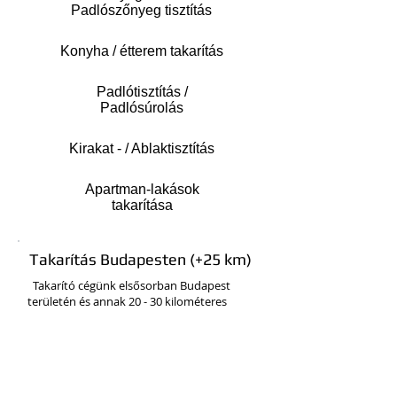
Padlószőnyeg tisztítás
Konyha / étterem takarítás
Padlótisztítás /
Padlósúrolás
Kirakat - / Ablaktisztítás
Apartman-lakások
takarítása
Takarítás Budapesten (+25 km)
Takarító cégünk elsősorban Budapest
területén és annak 20 - 30 kilométeres
vonzáskörzetében teljesít szolgálatot.
Természetesen Pest Megye területén is
vállalunk megbízást. Cégünk
főhadiszállásától való távolság alapján
kiszállási díjat számolunk fel.