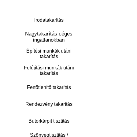
a tökéletes tisztaságot teszi hozzá!"
Irodatakarítás
Nagytakarítás céges
ingatlanokban
Építési munkák utáni
takarítás
Felújítási munkák utáni
takarítás
Fertőtlenítő takarítás
Rendezvény takarítás
Bútorkárpit tisztítás
Szőnyegtisztítás /