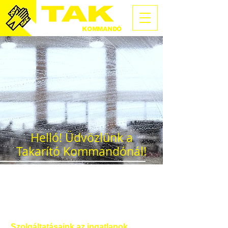
TAKARÍTÓ
KOMMANDÓ
Helló! Üdvözlünk a
Takarító Kommandónál!
Engedd meg, hogy pár szóban
bemutatkozzunk Neked kedves
látogató. A nevünkből már biztos
kitaláltad, hogy egy
takarító cég
vagyunk és takarítással foglalkozunk.
Szolgáltatásaink
az ingatlanok
(lakás,