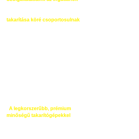
ház, nyaraló, iroda, üzemi konyha,
étterem, építkezés, gyár, bármi)
takarítása köré csoportosulnak
,
amelyeket magánszemélyek épp úgy
igénybe vehetnek, mint cégek. Fiatalos
csapattal állunk rendelkezésedre, akik
mindig törekszünk arra, hogy a
munkánkat a lehető legnagyobb
szakértelemmel, odafigyeléssel és
rendkívüli alapossággal végezzük el.
Lelkiismeretes hozzáállásunkkal
igyekszünk mindig minőségi munkát
kiadni a kezeink közül, ezzel szeretnénk
minden kedves megrendelőnket
maximálisan elégedetté tenni.
A legkorszerűbb, prémium
minőségű takarítógépekkel
, -
eszközökkel és tisztítószerekkel
vesszük fel a harcot a kosszal és egyéb
szennyeződésekkel, és mint a mottónk