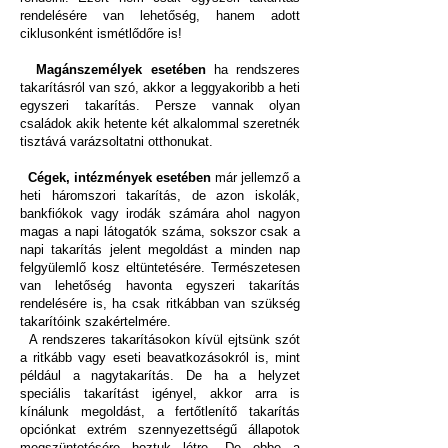
rendelésére van lehetőség, hanem adott
ciklusonként ismétlődőre is!
Magánszemélyek esetében
ha rendszeres
takarításról van szó, akkor a leggyakoribb a heti
egyszeri takarítás. Persze vannak olyan
családok akik hetente két alkalommal szeretnék
tisztává varázsoltatni otthonukat.
Cégek, intézmények esetében
már jellemző a
heti háromszori takarítás, de azon iskolák,
bankfiókok vagy irodák számára ahol nagyon
magas a napi látogatók száma, sokszor csak a
napi takarítás jelent megoldást a minden nap
felgyülemlő kosz eltüntetésére. Természetesen
van lehetőség havonta egyszeri takarítás
rendelésére is, ha csak ritkábban van szükség
takarítóink szakértelmére.
A rendszeres takarításokon kívül ejtsünk szót
a ritkább vagy eseti beavatkozásokról is, mint
például a nagytakarítás. De ha a helyzet
speciális takarítást igényel, akkor arra is
kínálunk megoldást, a fertőtlenítő takarítás
opciónkat extrém szennyezettségű állapotok
megszüntetésére hoztuk létre. De ebbe a