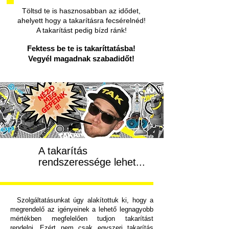
Töltsd te is hasznosabban az idődet,
ahelyett hogy a takarításra fecsérelnéd!
A takarítást pedig bízd ránk!
Fektess be te is takaríttatásba!
Vegyél magadnak szabadidőt!
A takarítás
rendszeressége lehet...
Szolgáltatásunkat úgy alakítottuk ki, hogy a
megrendelő az igényeinek a lehető legnagyobb
mértékben megfelelően tudjon takarítást
rendelni. Ezért nem csak egyszeri takarítás