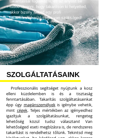
takarítással foglalkozni, és az anyóst se
tudod rávenni, hogy takarítson ki helyetted,
akkor bizony neked egy profi
takarítóra/takarító cégre van szükséged!
SZOLGÁLTATÁSAINK
Professzionális segítséget nyújtunk a kosz
elleni küzdelemben is és a tisztaság
fenntartásában. Takarítás szolgáltatásainkat
épp úgy
magánszemélyek
is igénybe vehetik,
mint
cégek
. Teljes mértékben az igényeidhez
igazítjuk a szolgáltatásunkat, rengeteg
lehetőség közül tudsz választani! Van
lehetőséged eseti megbízásra is, de rendszeres
takarítást is rendelhetsz tőlünk. Tekintsd meg